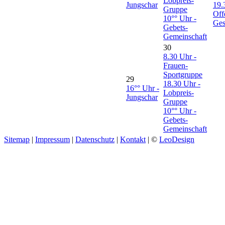
Lobpreis-
Jungschar
19.
Gruppe
Off
10°° Uhr -
Ges
Gebets-
Gemeinschaft
30
8.30 Uhr -
Frauen-
Sportgruppe
29
18.30 Uhr -
16°° Uhr -
Lobpreis-
Jungschar
Gruppe
10°° Uhr -
Gebets-
Gemeinschaft
Sitemap
|
Impressum
|
Datenschutz
|
Kontakt
| ©
LeoDesign