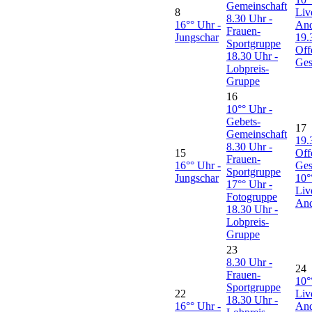
Gemeinschaft
8
Liv
8.30 Uhr -
16°° Uhr -
And
Frauen-
Jungschar
19.
Sportgruppe
Off
18.30 Uhr -
Ges
Lobpreis-
Gruppe
16
10°° Uhr -
Gebets-
17
Gemeinschaft
19.
8.30 Uhr -
15
Off
Frauen-
16°° Uhr -
Ges
Sportgruppe
Jungschar
10°
17°° Uhr -
Liv
Fotogruppe
And
18.30 Uhr -
Lobpreis-
Gruppe
23
8.30 Uhr -
24
Frauen-
10°
Sportgruppe
22
Liv
18.30 Uhr -
16°° Uhr -
And