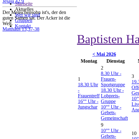
Jesaja 42,9
Startseite
Aktuelles
Der Menschensohn ist's, der den
Wer wir sind
guten Samen sät. Der Acker ist die
Gruppen
Welt.
Kontakt
Matthäus 13,37-38
Baptisten H
< Mai 2026
Montag
Dienstag
2
8.30 Uhr -
3
1
Frauen-
19.
18.30 Uhr
Sportgruppe
Off
-
18.30 Uhr -
Ges
Frauentreff
Lobpreis-
10°
16°° Uhr -
Gruppe
Liv
Jungschar
10°° Uhr -
And
Gebets-
Gemeinschaft
9
10°° Uhr -
10
Gebets-
10°