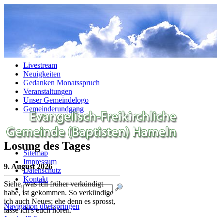
Navigation überspringen
Livestream
Neuigkeiten
Gedanken Monatsspruch
Veranstaltungen
Unser Gemeindelogo
Gemeinderundgang
Losung des Tages
Sitemap
Impressum
9. August 2026
Datenschutz
Kontakt
Siehe, was ich früher verkündigt
habe, ist gekommen. So verkündige
ich auch Neues; ehe denn es sprosst,
Navigation überspringen
lasse ich's euch hören.