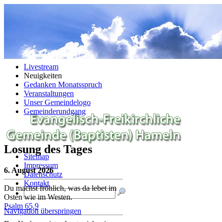
Navigation überspringen
Livestream
Neuigkeiten
Gedanken Monatsspruch
Veranstaltungen
Unser Gemeindelogo
Gemeinderundgang
Losung des Tages
Sitemap
Impressum
6. August 2026
Datenschutz
Kontakt
Du machst fröhlich, was da lebet im
Osten wie im Westen.
Psalm 65,9
Navigation überspringen