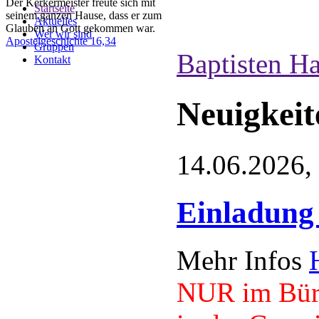
Der Kerkermeister freute sich mit
Startseite
seinem ganzen Hause, dass er zum
Aktuelles
Glauben an Gott gekommen war.
Wer wir sind
Apostelgeschichte 16,34
Gruppen
Baptisten H
Kontakt
Neuigkeit
14.06.2026,
Einladung
Mehr Infos
NUR im Bürg