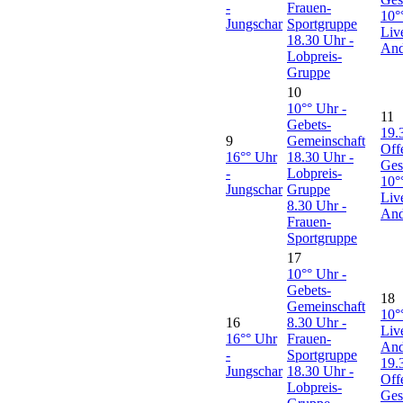
-
Frauen-
10°
Jungschar
Sportgruppe
Liv
18.30 Uhr -
And
Lobpreis-
Gruppe
10
10°° Uhr -
11
Gebets-
19.
9
Gemeinschaft
Off
16°° Uhr
18.30 Uhr -
Ges
-
Lobpreis-
10°
Jungschar
Gruppe
Liv
8.30 Uhr -
And
Frauen-
Sportgruppe
17
10°° Uhr -
Gebets-
18
Gemeinschaft
10°
16
8.30 Uhr -
Liv
16°° Uhr
Frauen-
And
-
Sportgruppe
19.
Jungschar
18.30 Uhr -
Off
Lobpreis-
Ges