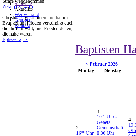
Strafe weggenommen.
Startseite
Zefanja 3,14-15
Aktuelles
Wer wir sind
Christus ist gekommen und hat im
Gruppen
Evangelium Frieden verkündigt euch,
Kontakt
die ihr fern wart, und Frieden denen,
die nahe waren.
Epheser 2,17
Baptisten H
< Februar 2026
Montag
Dienstag
3
10°° Uhr -
4
Gebets-
19.
2
Gemeinschaft
Off
16°° Uhr
8.30 Uhr -
Ges