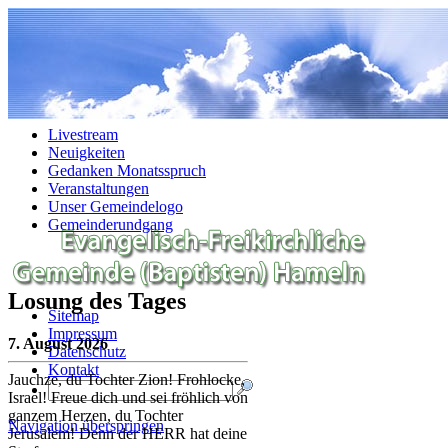
Navigation überspringen
Livestream
Neuigkeiten
Gedanken Monatsspruch
Veranstaltungen
Unser Gemeindelogo
Gemeinderundgang
Losung des Tages
Sitemap
Impressum
7. August 2026
Datenschutz
Kontakt
Jauchze, du Tochter Zion! Frohlocke,
Israel! Freue dich und sei fröhlich von
ganzem Herzen, du Tochter
Navigation überspringen
Jerusalem! Denn der HERR hat deine