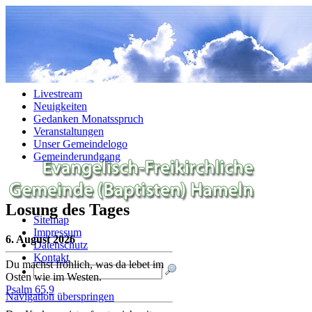
Navigation überspringen
Livestream
Neuigkeiten
Gedanken Monatsspruch
Veranstaltungen
Unser Gemeindelogo
Gemeinderundgang
Losung des Tages
Sitemap
Impressum
6. August 2026
Datenschutz
Kontakt
Du machst fröhlich, was da lebet im
Osten wie im Westen.
Psalm 65,9
Navigation überspringen