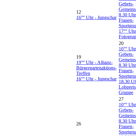
Gebets-
Gemeins
12
8.30 Uhr
16°° Uhr - Jungschar
Frauen-
Sportgru
17°° Uhr
Fotogru
20
10°° Uhr
Gebets-
19
Gemeins
19°° Uhr - Allianz-
8.30 Uhr
Bürgergartenaktions-
Frauen-
Treffen
Sportgru
16°° Uhr - Jungschar
18.30 Uh
Lobpreis
Gruppe
27
10°° Uhr
Gebets-
Gemeins
8.30 Uhr
26
Frauen-
Sportgru