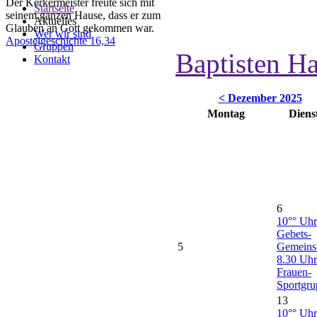
Der Kerkermeister freute sich mit
Startseite
seinem ganzen Hause, dass er zum
Aktuelles
Glauben an Gott gekommen war.
Wer wir sind
Apostelgeschichte 16,34
Gruppen
Baptisten H
Kontakt
< Dezember 2025
Montag
Diens
6
10°° Uhr
Gebets-
5
Gemeins
8.30 Uhr
Frauen-
Sportgru
13
10°° Uhr