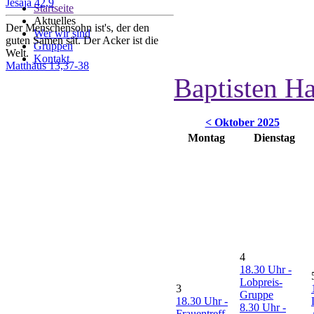
Jesaja 42,9
Startseite
Aktuelles
Der Menschensohn ist's, der den
Wer wir sind
guten Samen sät. Der Acker ist die
Gruppen
Welt.
Kontakt
Matthäus 13,37-38
Baptisten H
< Oktober 2025
Montag
Dienstag
4
18.30 Uhr -
Lobpreis-
3
Gruppe
18.30 Uhr -
8.30 Uhr -
Frauentreff