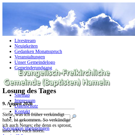
Navigation überspringen
Livestream
Neuigkeiten
Gedanken Monatsspruch
Veranstaltungen
Unser Gemeindelogo
Gemeinderundgang
Losung des Tages
Sitemap
Impressum
9. August 2026
Datenschutz
Kontakt
Siehe, was ich früher verkündigt
habe, ist gekommen. So verkündige
ich auch Neues; ehe denn es sprosst,
Navigation überspringen
lasse ich's euch hören.