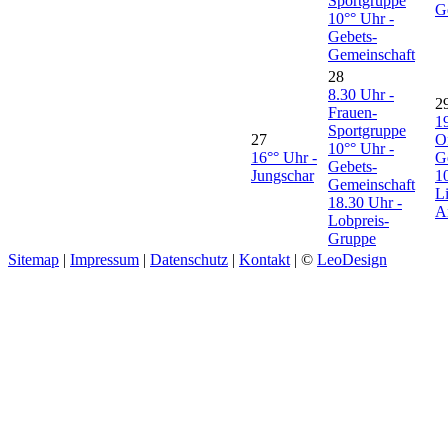
Sportgruppe
G
10°° Uhr -
Gebets-
Gemeinschaft
28
8.30 Uhr -
2
Frauen-
1
Sportgruppe
27
O
10°° Uhr -
16°° Uhr -
G
Gebets-
Jungschar
1
Gemeinschaft
L
18.30 Uhr -
A
Lobpreis-
Gruppe
Sitemap
|
Impressum
|
Datenschutz
|
Kontakt
| ©
LeoDesign