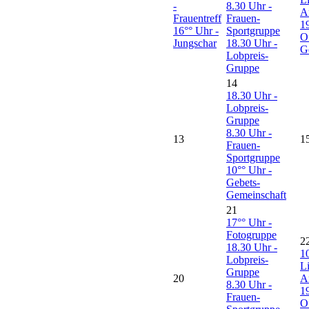
-
8.30 Uhr -
A
Frauentreff
Frauen-
1
16°° Uhr -
Sportgruppe
O
Jungschar
18.30 Uhr -
G
Lobpreis-
Gruppe
14
18.30 Uhr -
Lobpreis-
Gruppe
8.30 Uhr -
13
1
Frauen-
Sportgruppe
10°° Uhr -
Gebets-
Gemeinschaft
21
17°° Uhr -
Fotogruppe
2
18.30 Uhr -
1
Lobpreis-
L
Gruppe
20
A
8.30 Uhr -
1
Frauen-
O