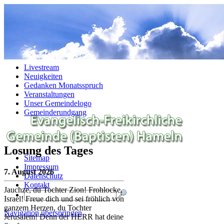
Navigation überspringen
Livestream
Neuigkeiten
Gedanken Monatsspruch
Veranstaltungen
Unser Gemeindelogo
Gemeinderundgang
Losung des Tages
Sitemap
Impressum
7. August 2026
Datenschutz
Kontakt
Jauchze, du Tochter Zion! Frohlocke,
Israel! Freue dich und sei fröhlich von
ganzem Herzen, du Tochter
Navigation überspringen
Jerusalem! Denn der HERR hat deine