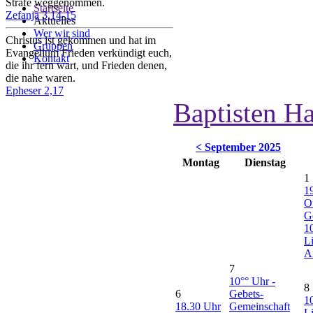
Strafe weggenommen.
Startseite
Zefanja 3,14-15
Aktuelles
Wer wir sind
Christus ist gekommen und hat im
Gruppen
Evangelium Frieden verkündigt euch,
Kontakt
die ihr fern wart, und Frieden denen,
die nahe waren.
Epheser 2,17
Baptisten H
< September 2025
Montag
Dienstag
1
1
O
G
1
L
A
7
10°° Uhr -
8
6
Gebets-
1
18.30 Uhr
Gemeinschaft
L