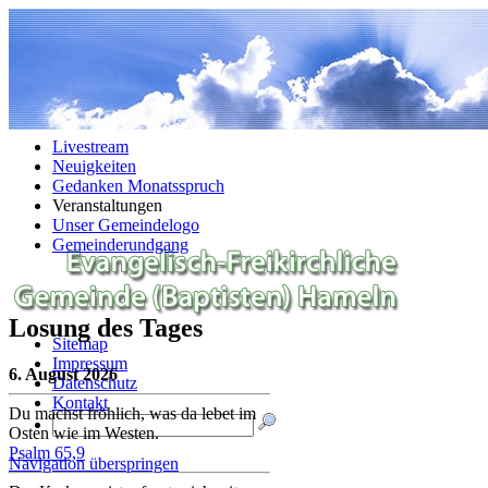
Navigation überspringen
Livestream
Neuigkeiten
Gedanken Monatsspruch
Veranstaltungen
Unser Gemeindelogo
Gemeinderundgang
Losung des Tages
Sitemap
Impressum
6. August 2026
Datenschutz
Kontakt
Du machst fröhlich, was da lebet im
Osten wie im Westen.
Psalm 65,9
Navigation überspringen