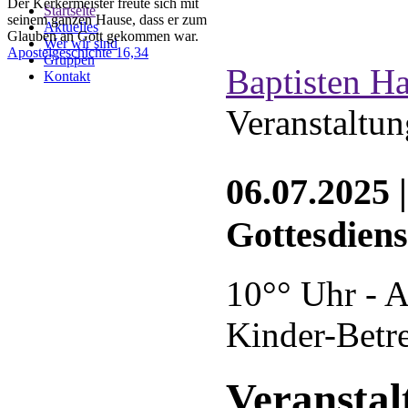
Der Kerkermeister freute sich mit
Startseite
seinem ganzen Hause, dass er zum
Aktuelles
Glauben an Gott gekommen war.
Wer wir sind
Apostelgeschichte 16,34
Gruppen
Baptisten H
Kontakt
Veranstaltu
06.07.2025 
Gottesdiens
10°° Uhr - 
Kinder-Betr
Veransta